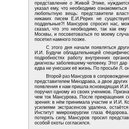
представление о Живой Этике, нуждается
указал ему, что необходимо ознакомиться
любопытную вещь: представители власт
никаких писем Е.И.Рерих не существуе
поддельные?! Мансуров спросил нас, мо
сказал, что это необходимо, так как ему
Москвы, и посоветоваться по моему случа
посетил намного позже.
С этого дня начали появляться друг
И.И. Будучи обладательницей специфичес
подробностях работу внутренних органо
диагнозы заболевшему человеку. Этот дар 
едва не унесших её жизнь. По просьбе Л. о
Второй раз Мансуров в сопровождении
представителем Минздрава, а двое других
появления к нам пришла ясновидящая И.И. 
поручил одному из своих учеников. Призна
чем ток Мансурова. После прекращения с
зрения: в нём принимала участие и И.И. К
усилиями экстрасенсов удалена, остаётся
Институт микрохирургии глаза Фёдорова.
потерять силу, Мансуров просил представ
особой охоты согласился.