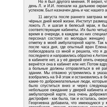
Но я был другого мнения. Я верил, ч
день Л. и И.И. поехали на дальнюю окраи
успехом. Был назначен день и час нашего 
11 августа после раннего завтрака 
чёрных дней моей жизни. Институт размеща
локоть Л. и шагая в белесый мрак, я бы
соответствующие кабинеты. Их было четыр
время в очереди, в каждом из них специал
персонал состоял из молодых женщин) 
отметку в моей амбулаторной карте. Так 
после часа дня, где опытный врач Елена
побеседовала со мной и решила, что я д
последнего и направились обратно к Антоно
в кабинете нет, а у её дверей опять очере
вернётся она в кабинет или нет. Потом вдр
а больные должны отправляться в её ра
здании. Мы отважно устремились в указ
взобрались на 9-й этаж и остановились в б
какие-то доброжелательные люди, которые
было спуститься вниз и через следующ
небольшое ожидание у дверей кабинета и,
амбулаторной карте, она очень доброжел
дистрофия - как была, так и осталась, ок
Георгиевна добавила, что имеющуюся у ме