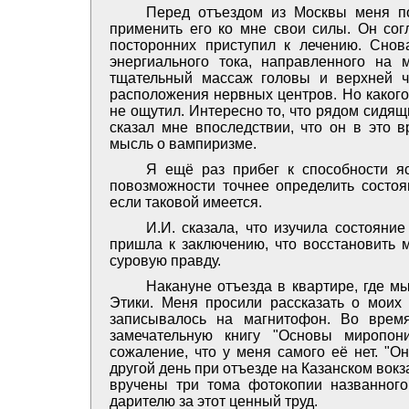
Перед отъездом из Москвы меня по
применить его ко мне свои силы. Он согл
посторонних приступил к лечению. Снов
энергиального тока, направленного на 
тщательный массаж головы и верхней ч
расположения нервных центров. Но какого
не ощутил. Интересно то, что рядом сидя
сказал мне впоследствии, что он в это 
мысль о вампиризме.
Я ещё раз прибег к способности я
повозможности точнее определить состоян
если таковой имеется.
И.И. сказала, что изучила состоян
пришла к заключению, что восстановить м
суровую правду.
Накануне отъезда в квартире, где м
Этики. Меня просили рассказать о моих 
записывалось на магнитофон. Во врем
замечательную книгу "Основы миропон
сожаление, что у меня самого её нет. "Он
другой день при отъезде на Казанском вок
вручены три тома фотокопии названного
дарителю за этот ценный труд.