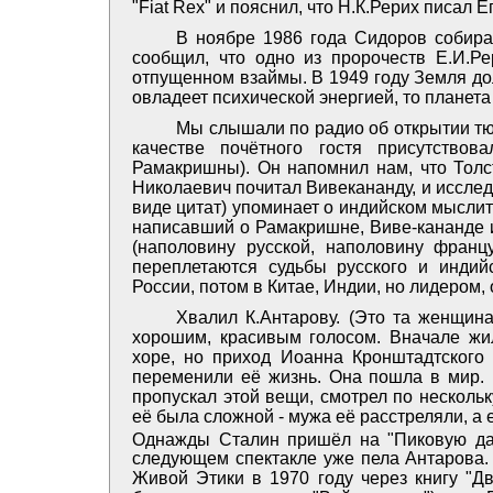
"Fiat Rех" и пояснил, что Н.К.Рерих писал Е
В ноябре 1986 года Сидоров собирае
сообщил, что одно из пророчеств Е.И.Р
отпущенном взаймы. В 1949 году Земля дол
овладеет психической энергией, то планета
Мы слышали по радио об открытии тю
качестве почётного гостя присутство
Рамакришны). Он напомнил нам, что Толс
Николаевич почитал Вивекананду, и исследо
виде цитат) упоминает о индийском мысли
написавший о Рамакришне, Виве-кананде и
(наполовину русской, наполовину франц
переплетаются судьбы русского и инди
России, потом в Китае, Индии, но лидером, 
Хвалил К.Антарову. (Это та женщина
хорошим, красивым голосом. Вначале жи
хоре, но приход Иоанна Кронштадтского и
переменили её жизнь. Она пошла в мир. 
пропускал этой вещи, смотрел по нескольк
её была сложной - мужа её расстреляли, а 
Однажды Сталин пришёл на "Пиковую даму
следующем спектакле уже пела Антарова.
Живой Этики в 1970 году через книгу "Дв