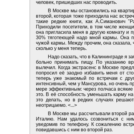
человек, пришедших нас проводить.
В Москве мы остановились на квартир
второй, которая тоже приходила нас встре
такие редкие книги, как А.Симанович "
Приходили посетители, в том числе женщи
она пригласила меня в другую комнату и 
30% тяготеющей надо мной кармы. Она по
чужой кармы. Между прочим, она сказала, 
сколько у меня теперь.
Надо сказать, что в Калининграде я з
больно принимать пищу. По указанию вр
вылечил. Когда экстрасенс в Москве пред
попросил её заодно избавить меня от сто
теперь уже знакомый по встречам с дру
интенсивный, чем у Мансурова, но очень п
мере эффективным: через полчаса всякие 
это. В её способность уменьшать карму на
это делать, но в редких случаях решают
неотрицаемо. <...>
В Москве мы рассчитывали второй ра
Италию. Нам удалось созвониться с ни
уведомив по телефону. К сожалению встре
повидавшись с ним во второй раз.