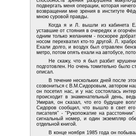
способность зрения разрушена макуло-
подвергать меня операции, которая ничего
возвращении мне зрения в институте Фёд
мною суровой правды.
Когда я и Л. вышли из кабинета Е
уставшие от стояния в очередях и огорчё
одним только желанием - поскорее добрат
носом перехватил кто-то другой. Л. храб
Ехали долго, и воздух был отравлен бен
метро, потом опять ехали на автобусе, пот
Не скажу, что я был разбит крушен
подготовлен. Но очень томительно было ст
описал.
В течение нескольких дней после эт
созвониться с В.М.Сидоровым, автором на
он посетил нас, и у нас состоялась инте
происходит в знаменательный день, вед
Умирая, он сказал, что его будущее воп
Сидоров сообщил, что вышло в свет его 
писателя" - "Рукопожатие на расстоянии"
сигнальный номер, и один экземпляр обе
отдельной книгой.
В конце ноября 1985 года он побыва