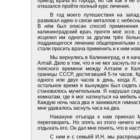
приезд врача из города, но так как я не
отказался пройти полный курс лечения.
В год моего путешествия на запад
развивал идею о связи металлов с небесн
В нём был описан способ применения 
калининградский врач, прочтя моё эссе,
исцелил им одного за другим трёх боль
поддающегося лечению общепринятыми ср
стали просить врача применить и к ним но
Мы вернулись в Калининград, и я на
Алтай. Дело в том, что я не мог заснуть п
поясного времени между Алтаем и Кал
границы СССР, достигавшей 5-ти часов. К
одного или двух часов в день, когда Л. 
остальное время я вынужден был сидеть н
становилось мучительным. Я нарушал сиде
комнатам, где я мог наткнуться на мебель 
Каждую ночь часа два я занимался гимнаст
мне удавалось заснуть часа на два.
Накануне отъезда к нам приехал М
переговорить. Но опять из этого ничего 
отдыхать его. Он дал мне понять, что в на
С ним и с семьёй И.Н. мы распрощал