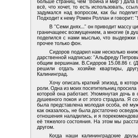
больше страниц, чем "Война и мир") дала В
всё, что хочет, то есть использовать, ссыл
задумался над вопросом, как бы поделит
Подходит к нему Ромен Роллан и говорит: "Я
В "Семи днях..." он приводит массу ц
граничащеес возмущением, а многие (в ду
поделился с нами мыслью, что выдержки и
прочее только фон.
Сидоров подарил нам несколько книже
дарственной надписью: "Альфреду Петрови
общим вершинам. В.Сидоров 15.08.86 г. (
решили отдать хозяйке квартиры, дру
Калининград.
Хочу описать краткий эпизод, в кот
роли. Одна из моих посетительниц просила
которой она работает. Упомянутая дочь в
душевного покоя и от этого страдала. Я с
была представлена молодая особа, её муж
как оказалось, не была достаточно осведо
отношения наладились, и я порекомендова
её тяжелого состояния. На этом мы расста
другом.
Когда наши калининградские друз