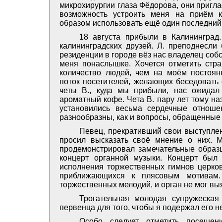
микрохирургии глаза Фёдорова, они пригла
возможность устроить меня на приём 
образом использовать ещё один последний
18 августа прибыли в Калининград
калининградских друзей. Л. преподнесли
резиденции в городе вёз нас владелец соб
меня понаслышке. Хочется отметить стр
количество людей, чем на моём постоян
поток посетителей, желающих беседовать 
четы В., куда мы прибыли, нас ожидал
ароматный кофе. Чета В. пару лет тому н
установились весьма сердечные отноше
разнообразны, как и вопросы, обращенные 
Певец, прекративший свои выступлен
просил высказать своё мнение о них. 
продемонстрировал замечательные образ
концерт органной музыки. Концерт был
исполнения торжественных гимнов церков
приближающихся к плясовым мотивам.
торжественных мелодий, и орган не мог выя
Трогательная молодая супружеская
первенца для того, чтобы я подержал его н
Особо следует отметить посещен