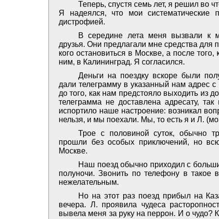
Теперь, спустя семь лет, я решил во чт
Я надеялся, что мои систематические п
дистрофией.
В середине лета меня вызвали к м
друзья. Они предлагали мне средства для п
кого остановиться в Москве, а после того,
ним, в Калининград. Я согласился.
Деньги на поездку вскоре были по
дали телеграмму в указанный нам адрес с 
до того, как нам предстояло выходить из д
телеграмма не доставлена адресату, так 
испортило наше настроение: возникал воп
нельзя, и мы поехали. Мы, то есть я и Л. (
Трое с половиной суток, обычно т
прошли без особых приключений, но всю
Москве.
Наш поезд обычно приходил с больши
полуночи. Звонить по телефону в такое в
нежелательным.
Но на этот раз поезд прибыл на Каз
вечера. Л. проявила чудеса расторопнос
вывела меня за руку на перрон. И о чудо? 