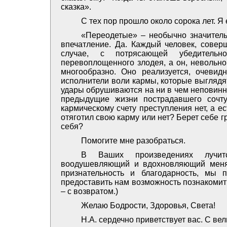
сказка».
С тех пор прошло около сорока лет. Я
«Переодетые» – необычно значител
впечатление. Да. Каждый человек, соверш
случае, с потрясающей убедительн
перевоплощенного злодея, а он, невольно
многообразно. Оно реализуется, очевидн
исполнители воли кармы, которые выглядят
удары обрушиваются на ни в чем неповинн
предыдущие жизни пострадавшего сочту
кармическому счету преступления нет, а е
отяготил свою карму или нет? Берет себе г
себя?
Помогите мне разобраться.
В Ваших произведениях лучитс
воодушевляющий и вдохновляющий меня
признательность и благодарность, мы
предоставить нам возможность познакомит
– с возвратом.)
Желаю Бодрости, Здоровья, Света!
Н.А. сердечно приветствует вас. С ве