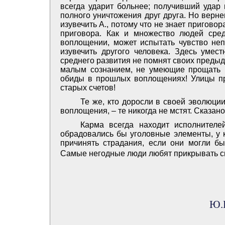
всегда ударит больнее; получивший удар 
полного уничтожения друг друга. Но верн
изувечить А., потому что не знает пригов
приговора. Как и множество людей сред
воплощении, может испытать чувство непр
изувечить другого человека. Здесь умес
среднего развития не помнят своих предыд
малым сознанием, не умеющие прощать 
обиды в прошлых воплощениях! Улицы пр
старых счетов!
Те же, кто доросли в своей эволюци
воплощения, – те никогда не мстят. Сказан
Карма всегда находит исполнителе
обрадовались бы уголовные элементы, у к
причинять страдания, если они могли б
Самые негодные люди любят прикрывать св
Ю.И