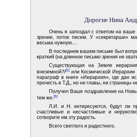
Дорогие Нина Анд
Очень я запоздал с ответом на ваше
зрение, поток писем. У «секретарши» м
весьма нужную…
В последнем вашем письме был вопрос
краткий (на длинное письмо зрения не хвати
Существующая на Земле иерархия
[5]
внеземной?/
или Космической Иерархии н
параграф в книге «Иерархия», где дан и
прочесть в Т.Д., но ни главы, ни страницы 
Получил Ваше поздравление на Новый
[6]
тем же.
Л.И. и Н. интересуются, будут ли 
счастливые и несчастливые и нерукотв
сотворите им эту радость.
Всего светлого и радостного.