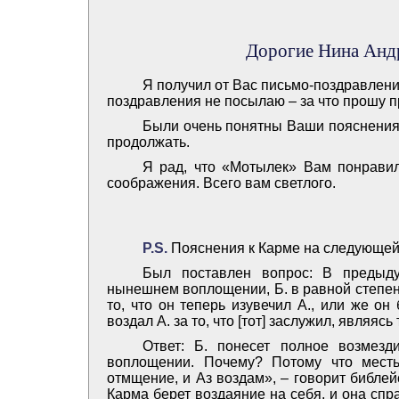
Дорогие Нина Анд
Я получил от Вас письмо-поздравлени
поздравления не посылаю – за что прошу п
Были очень понятны Ваши пояснения 
продолжать.
Я рад, что «Мотылек» Вам понравилс
соображения. Всего вам светлого.
Р.S.
Пояснения к Карме на следующей
Был поставлен вопрос: В предыд
нынешнем воплощении, Б. в равной степени
то, что он теперь изувечил А., или же он
воздал А. за то, что [тот] заслужил, являя
Ответ: Б. понесет полное возмез
воплощении. Почему? Потому что месть
отмщение, и Аз воздам», – говорит библе
Карма берет воздаяние на себя, и она спр