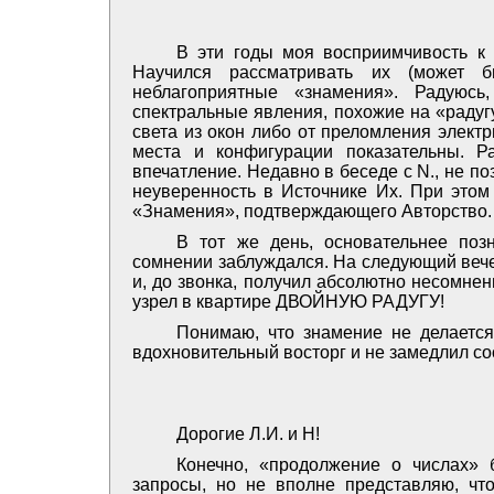
В эти годы моя восприимчивость к
Научился рассматривать их (может б
неблагоприятные «знамения». Радуюсь
спектральные явления, похожие на «радуг
света из окон либо от преломления элект
места и конфигурации показательны. 
впечатление. Недавно в беседе с N., не п
неуверенность в Источнике Их. При этом
«Знамения», подтверждающего Авторство.
В тот же день, основательнее поз
сомнении заблуждался. На следующий вече
и, до звонка, получил абсолютно несомне
узрел в квартире ДВОЙНУЮ РАДУГУ!
Понимаю, что знамение не делается
вдохновительный восторг и не замедлил с
Дорогие Л.И. и Н!
Конечно, «продолжение о числах» 
запросы, но не вполне представляю, чт