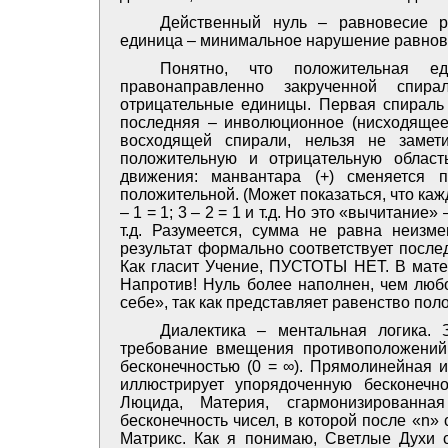
Действенный нуль – равновесие р
единица – минимальное нарушение равнов
Понятно, что положительная е
правонаправленно закрученной спира
отрицательные единицы. Первая спираль 
последняя – инволюционное (нисходящее
восходящей спирали, нельзя не замет
положительную и отрицательную область
движения: манвантара (+) сменяется п
положительной. (Может показаться, что ка
– 1 = 1; 3 – 2 = 1 и т.д. Но это «вычитание» 
т.д. Разумеется, сумма не равна неизм
результат формально соответствует послед
Как гласит Учение, ПУСТОТЫ НЕТ. В матем
Напротив! Нуль более наполнен, чем люб
себе», так как представляет равенство пол
Диалектика – ментальная логика. 
требование вмещения противоположений.
бесконечностью (0 = ∞). Прямолинейная 
иллюстрирует упорядоченную бесконечн
Люцида, Материя, сгармонизированна
бесконечность чисел, в которой после «n» 
Матрикс. Как я понимаю, Светлые Духи 