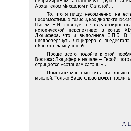
непримиримом антагонизме Духов Свет
Архангелом Михаилом и Сатаной…
То, что я пишу, несомненно, не е
несовместимые тезисы, как диалектически
Писем Е.И. советует не идеализировать
исторической перспективе: в конце X
Люцифера, что и выполнила Е.П.Б. В Х
ниспровергнуть Люцифера с пьедестала,
обновить лампу твою!»
Проще всего подойти к этой пробл
Востока: Люцифер в начале – Герой; потом
отрицается «сатанизм сатаны»…
Помогите мне вместить эти вопиющ
мыслей. Только Ваше слово может пролить
А.П