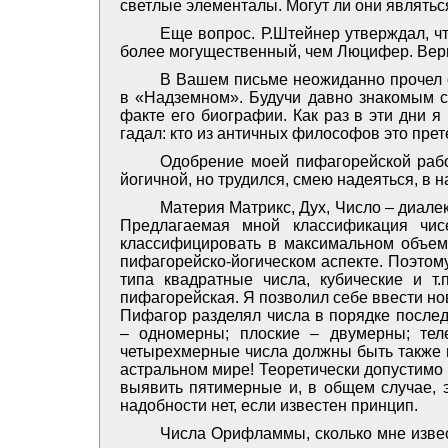
светлые элементалы. Могут ли они являть
Еще вопрос. Р.Штейнер утверждал, ч
более могущественный, чем Люцифер. Верн
В Вашем письме неожиданно прочел о
в «Надземном». Будучи давно знакомым с
факте его биографии. Как раз в эти дни я
гадал: кто из античных философов это прет
Одобрение моей пифагорейской рабо
йогичной, но трудился, смею надеяться, в 
Материя Матрикс, Дух, Число – диале
Предлагаемая мной классификация чис
классифицировать в максимальном объеме
пифагорейско-йогическом аспекте. Поэтом
типа квадратные числа, кубические и т.
пифагорейская. Я позволил себе ввести но
Пифагор разделял числа в порядке послед
– одномерны; плоские – двумерны; тел
четырехмерные числа должны быть также г
астральном мире! Теоретически допустимо
выявить пятимерные и, в общем случае, э
надобности нет, если известен принцип.
Числа Орифламмы, сколько мне извест