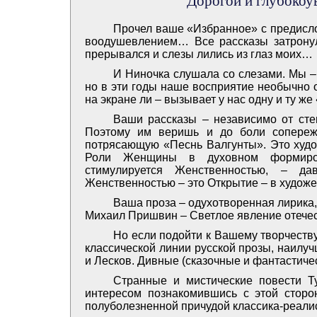
Дорогой и глубоко
Прочел ваше «Избранное» с предисло
воодушевлением… Все рассказы затронули
прерывался и слезы лились из глаз моих…
И Ниночка слушала со слезами. Мы –
но в эти годы наше восприятие необычно о
на экране ли – вызывает у нас одну и ту 
Ваши рассказы – независимо от сте
Поэтому им веришь и до боли сопереж
потрясающую «Песнь Валгунты». Это худ
Роли Женщины в духовном формирова
стимулируется Женственностью, – да
Женственностью – это Открытие – в худож
Ваша проза – одухотворенная лирика,
Михаил Пришвин – Светлое явление отече
Но если подойти к Вашему творчеству
классической линии русской прозы, наилу
и Лесков. Дивные (сказочные и фантастиче
Странные и мистические повести Тур
интересом познакомившись с этой сторон
полуболезненной причудой классика-реали