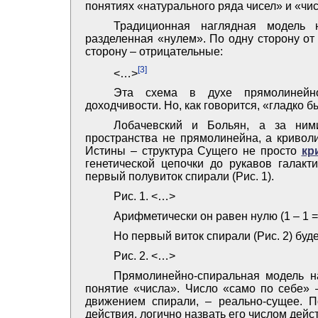
понятиях «натурального ряда чисел» и «чис
Традиционная наглядная модель 
разделенная «нулем». По одну сторону от
сторону – отрицательные:
[3]
<…>
Эта схема в духе прямолинейно
доходчивости. Но, как говорится, «гладко б
Лобачевский и Больян, а за ним
пространства не прямолинейна, а кривол
Истины – структура Сущего не просто
кр
генетической цепочки до рукавов галакт
первый полувиток спирали (Рис. 1).
Рис. 1. <…>
Арифметически он равен нулю (1 – 1 = 
Но первый виток спирали (Рис. 2) будет
Рис. 2. <…>
Прямолинейно-спиральная модель на
понятие «числа». Число «само по себе» 
движением спирали, – реально-сущее. По
действия, логично назвать его числом дейс