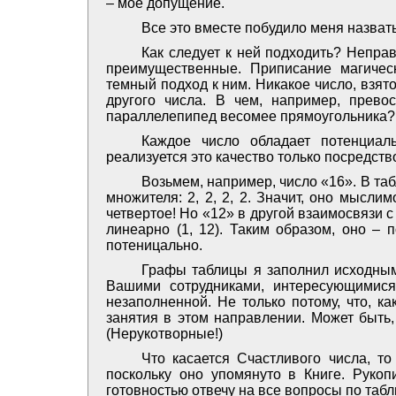
– мое допущение.
Все это вместе побудило меня назвать
Как следует к ней подходить? Непра
преимущественные. Приписание магичес
темный подход к ним. Никакое число, взятое
другого числа. В чем, например, прево
параллелепипед весомее прямоугольника? Э
Каждое число обладает потенциал
реализуется это качество только посредств
Возьмем, например, число «16». В таб
множителя: 2, 2, 2, 2. Значит, оно мысли
четвертое! Но «12» в другой взаимосвязи с 
линеарно (1, 12). Таким образом, оно – 
потеницально.
Графы таблицы я заполнил исходны
Вашими сотрудниками, интересующимися
незаполненной. Не только потому, что, к
занятия в этом направлении. Может быть,
(Нерукотворные!)
Что касается Счастливого числа, то
поскольку оно упомянуто в Книге. Руко
готовностью отвечу на все вопросы по табл