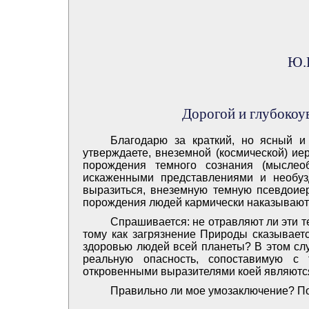
Ю.И
Дорогой и глубоко
Благодарю за краткий, но ясный и
утверждаете, внеземной (космической) ие
порождения темного сознания (мыслеоб
искаженными представлениями и необу
выразиться, внеземную темную псевдоиер
порождения людей кармически наказывают
Спрашивается: не отравляют ли эти 
тому как загрязнение Природы сказываетс
здоровью людей всей планеты? В этом сл
реальную опасность, сопоставимую с 
откровенными выразителями коей являются 
Правильно ли мое умозаключение? По