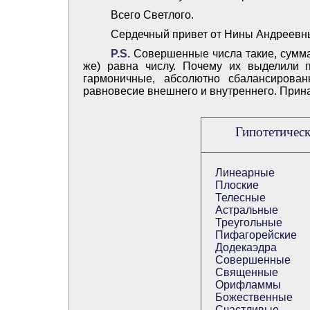
Всего Светлого.
Сердечный привет от Нины Андреевн
Р.S.
Совершенные числа такие, сумма 
же) равна числу. Почему их выделили 
гармоничные, абсолютно сбалансирова
равновесие внешнего и внутреннего. Прина
Гипотетическ
Линеарные
Плоские
Телесные
Астральные
Треугольные
Пифагорейские
Додекаэдра
Совершенные
Священные
Орифламмы
Божественные
Счастливые