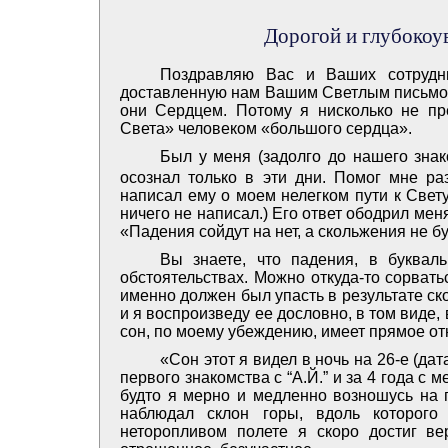
Дорогой и глубоко
Поздравляю Вас и Ваших сотрудн
доставленную нам Вашим Светлым письмом.
они Сердцем. Потому я нисколько не пр
Света» человеком «большого сердца».
Был у меня (задолго до нашего знак
осознал только в эти дни. Помог мне ра
написал ему о моем нелегком пути к Свету
ничего не написал.) Его ответ ободрил ме
«Падения сойдут на нет, а скольжения не б
Вы знаете, что падения, в буквал
обстоятельствах. Можно откуда-то сорвать
именно должен был упасть в результате ско
и я воспроизведу ее дословно, в том виде, 
сон, по моему убеждению, имеет прямое от
«Сон этот я видел в ночь на 26-е (дат
первого знакомства с “А.Й.” и за 4 года с
будто я мерно и медленно возношусь на г
наблюдал склон горы, вдоль которого
неторопливом полете я скоро достиг в