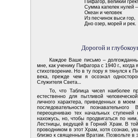
Пифагор, великий грек!
Сумма капелек нулей –
Океан и человек
Из песчинок выси гор,
Дно озер, морей и рек.
Дорогой и глубоко
Каждое Ваше письмо – долгожданны
мне, как ученику Пифагора с 1940 г., когд
стихотворение. Но в ту пору я тянулся к 
века, прежде чем я осознал одностор
Служителя Света...
То, что Таблица чисел наиболее п
естественно для пытливой человеческо
личного характера, приведенных в моем
последовательности познавательного
переоцениваю тех начальных ступеней к
нахожусь, но, чтобы продвигаться по ни
Лестницы, ведущей в Горний Храм. В той
проводником в этот Храм, хотя сознаю, увы
близко к священным Вратам. Позвольте в 