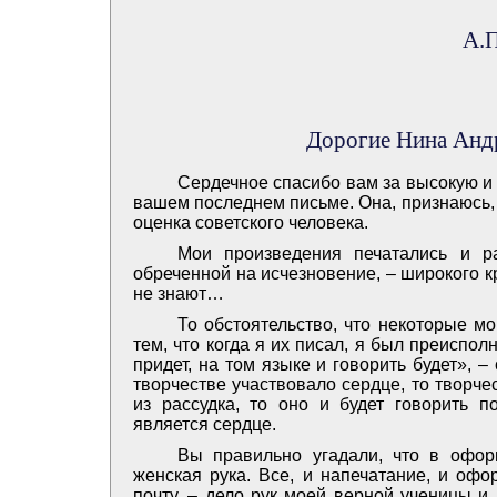
А.П
Дорогие Нина Анд
Сердечное спасибо вам за высокую и
вашем последнем письме. Она, признаюсь, 
оценка советского человека.
Мои произведения печатались и ра
обреченной на исчезновение, – широкого к
не знают…
То обстоятельство, что некоторые м
тем, что когда я их писал, я был преиспо
придет, на том языке и говорить будет», – 
творчестве участвовало сердце, то творче
из рассудка, то оно и будет говорить п
является сердце.
Вы правильно угадали, что в офо
женская рука. Все, и напечатание, и офо
почту, – дело рук моей верной ученицы и