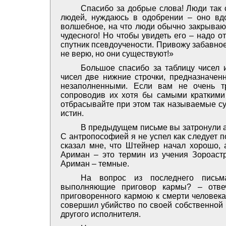
Спасибо за добрые слова! Люди так с
людей, нуждаюсь в одобрении – оно вдо
волшебное, на что люди обычно закрывают
чудесного! Но чтобы увидеть его – надо 
спутник псевдоучености. Привожу забавно
не верю, но они существуют!»
Большое спасибо за таблицу чисел 
чисел две нижние строчки, предназначен
незаполненными. Если вам не очень т
сопроводив их хотя бы самыми краткими
отбрасывайте при этом так называемые суе
истин.
В предыдущем письме вы затронули 
С антропософией я не успел как следует 
сказал мне, что Штейнер начал хорошо, 
Ариман – это термин из учения Зороастр
Ариман – темные.
На вопрос из последнего письма
выполняющие приговор кармы? – отвеч
приговоренного кармою к смерти человека
совершил убийство по своей собственной 
другого исполнителя.