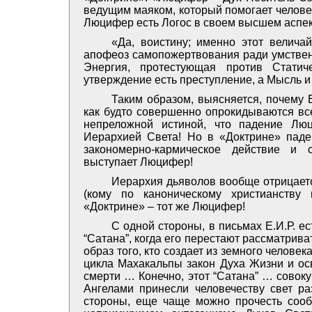
ведущим маяком, который помогает человек
Люцифер есть Логос в своем высшем аспекте 
«Да, воистину; именно этот велича
апофеоз самопожертвования ради умственн
Энергия, протестующая против Статич
утверждение есть преступление, а Мысль и Св
Таким образом, выясняется, почему 
как будто совершенно опрокидываются все
непреложной истиной, что падение Лю
Иерархией Света! Но в «Доктрине» паде
закономерно-кармическое действие и 
выступает Люцифер!
Иерархия дьяволов вообще отрицает
(кому по каноническому христианству
«Доктрине» – тот же Люцифер!
С одной стороны, в письмах Е.И.Р. 
“Сатана”, когда его перестают рассматрив
образ того, кто создает из земного человек
цикла Махакальпы закон Духа Жизни и осв
смерти … Конечно, этот “Сатана” … совок
Ангелами принесли человечеству свет раз
стороны, еще чаще можно прочесть сооб