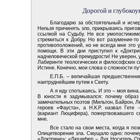
Дорогой и глубоко
Благодарю за обстоятельный и исче
Нельзя причинять зло, прикрываясь приго
ссылкой на Судьбу. Не все умопостижимо
стремиться к Добру. Но вот разумение-т
противоположений, но не всегда мне это 
помощи. В эти дни приступил к «Доктри
надчеловеческой премудрости! Не уверен, у
Лабиринте теологических и философских 
Истине. Конечно, мои слова о сложности пути
Е.П.Б. – величайшая предшественниц
наитруднейшим путем к Свету.
А я иду спотыкаясь. И это – моя вина
В юности я задумывался: почему образ
замечательных поэтов (Мильтон, Байрон, 
героев «Фауста», а Н.К.Р. назвал Гете
(вариант Люцифера), пожертвовавшего с
мне.
Все стало на свои места, когда я по
Олицетворение зла. Смущало одно: почему
«Доктрине»: «Люцифер – Дух Носитель О