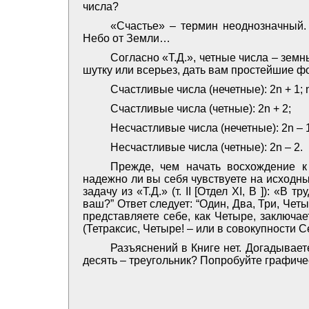
числа?
«Счастье» – термин неоднозначный. 
Небо от Земли…
Согласно «Т.Д.», четные числа – земн
шутку или всерьез, дать вам простейшие ф
Счастливые числа (нечетные): 2n + 1; n =
Счастливые числа (четные): 2n + 2;
Несчастливые числа (нечетные): 2n – 1; n
Несчастливые числа (четные): 2n – 2.
Прежде, чем начать восхождение к
надежно ли вы себя чувствуете на исходн
задачу из «Т.Д.» (т. II [Отдел XI, B ]): «В
ваш?” Ответ следует: “Один, Два, Три, Четы
представляете себе, как Четыре, заключа
(Тетраксис, Четыре! – или в совокупности Се
Разъяснений в Книге нет. Догадывает
десять – треугольник? Попробуйте графиче