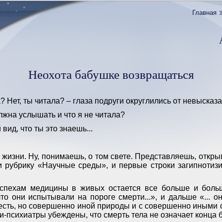
Главная
Неохота бабушке возвращаться
 Нет, ты читала? – глаза подруги округлились от невысказ
олжна услышать и что я не читала?
 вид, что ты это знаешь...
 жизни. Ну, понимаешь, о том свете. Представляешь, откр
 рубрику «Научные среды», и первые строки загипнотиз
успехам медицины в живых остается все больше и боль
что они испытывали на пороге смерти...», и дальше «... о
е есть, но совершенно иной природы и с совершенно иными 
и-психиатры убеждены, что смерть тела не означает конца 