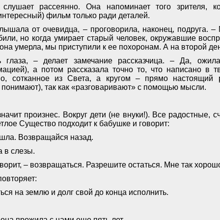
 слушает рассеянно. Она напоминает того зрителя, 
интересный) фильм только ради деталей.
лышала от очевидца, – проговорила, наконец, подруга. – 
били, но когда умирает старый человек, окружавшие восп
 она умерла, мы приступили к ее похоронам. А на второй де
 глаза, – делает замечание рассказчица. – Да, ожила
ацией), а потом рассказала точно то, что написано в тв
во, сотканное из Света, а кругом – прямо настоящий 
 понимают), так как «разговаривают» с помощью мысли.
начит произнес. Вокруг дети (не внуки!). Все радостные, с
етлое Существо подходит к бабушке и говорит:
ишла. Возвращайся назад.
 в слезы.
говорит, – возвращаться. Разрешите остаться. Мне так хорошо
повторяет:
ься на землю и долг свой до конца исполнить.
 она прожила с нами еще пять лет...