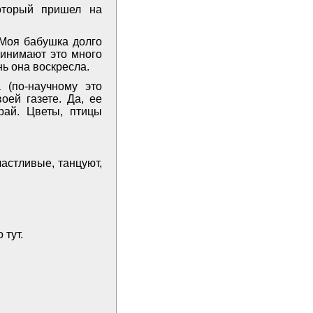
который пришел на
­Моя бабушка долго
ринимают это много
нь она воскресла.
 (по-научному это
оей газете. Да, ее
рай. Цветы, птицы
частливые, танцуют,
 тут.