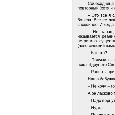
Собеседница
повторный (хотя и 
– Это все я с
болела. Все ее лю
спокойнее. И когда
– Не таращь
называется реаним
встретило сущест
(человеческий язык
– Как это?
– Подумал – з
поют. Вдруг это Св
– Рано ты пр
Наша бабушка
– Не хочу, – 
А он ласково 
– Надо вернут
– Ну, и...
– После этого