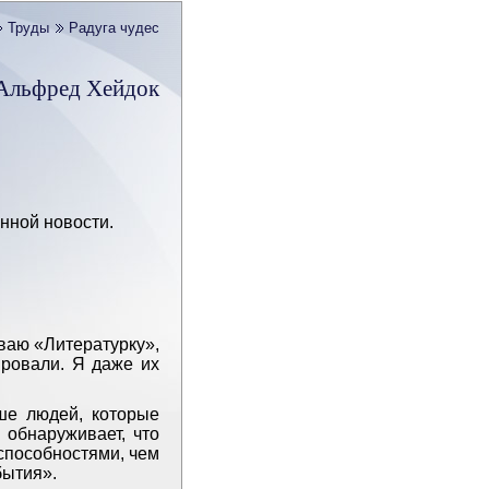
Труды
Радуга чудес
Альфред Хейдок
анной новости.
ываю «Литературку»,
ировали. Я даже их
ше людей, которые
н обнаруживает, что
способностями, чем
бытия».