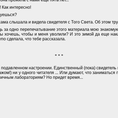
! Как интересно!
дуешься?
сама слышала и видела свидетеля с Того Света. Об этом тру
дь за одно перепечатывание этого материала мою знакомую
 Ты хочешь, чтобы и меня уволили? И это зимой да еще нак
упо сделала, что тебе рассказала.
* * *
 подавленном настроении. Единственный (пока) свидетель 
ражом!) ни у одного читателя ... Или думают, что заниматься
ничным лабораториям? Но придет время...