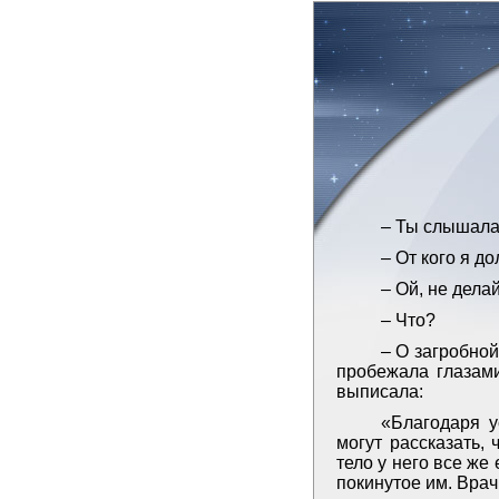
– Ты слышала?
– От кого я д
– Ой, не делай
– Что?
– О загробной
пробежала глазами
выписала:
«Благодаря 
могут рассказать, 
тело у него все ж
покинутое им. Врач