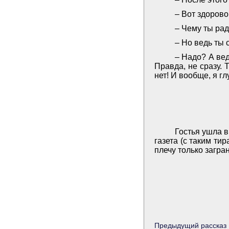
– Вот здорово
– Чему ты ра
– Но ведь ты 
– Надо? А ве
Правда, не сразу.
нет! И вообще, я гл
Гостья ушла в
газета (с таким ти
плечу только загра
Предыдущий рассказ