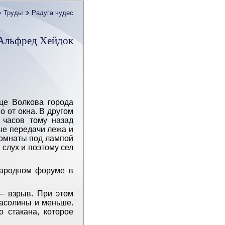
Труды
Радуга чудес
Альфред Хейдок
це Волкова города
о от окна. В другом
 часов тому назад
ые передачи лежа и
комнаты под лампой
 слух и поэтому сел
народном форуме в
– ­взрыв. При этом
фасолины и меньше.
о стакана, которое