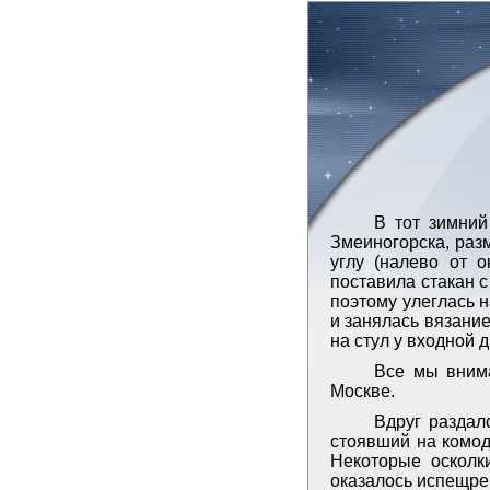
В тот зимний
Змеиногорска, разм
углу (налево от 
поставила стакан 
поэтому улеглась 
и занялась вязание
на стул у входной 
Все мы вним
Москве.
Вдруг раздал
стоявший на комод
Некоторые осколки
оказалось испещре