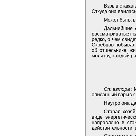
Взрыв стакана
Откуда она явилас
Может быть, в
Дальнейшие 
рассматриваться к
редко, о чем свиде
Скребцов побывал 
об отшельнике, ж
молитву, каждый ра
От автора
:
описанный взрыв с
Наутро она д
Старая хозяй
виде энергетичес
направлено в ста
действительности, 