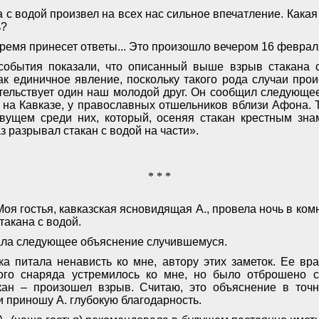
 с водой произвел на всех нас сильное впечатление. Кака
ь?
ремя принесет ответы... Это произошло вечером 16 феврал
события показали, что описанный выше взрыв стакана 
ак единичное явление, поскольку такого рода случаи прои
тельствует один наш молодой друг. Он сообщил следующее:
на Кавказе, у православных отшельников вблизи Афона. 
ивущем среди них, который, осеняя стакан крестным зна
з разрывал стакан с водой на части».
* * *
 Моя гостья, кавказская ясновидящая А., провела ночь в ком
такана с водой.
ала следующее объяснение случившемуся.
ка питала ненависть ко мне, автору этих заметок. Ее вр
кого снаряда устремилось ко мне, но было отброшено с
кан – произошел взрыв. Считаю, это объяснение в точно
и приношу А. глубокую благодарность.