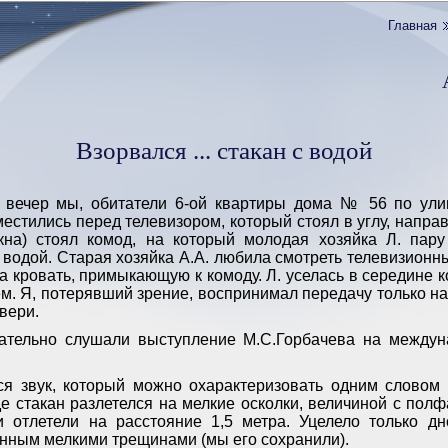
Главная
Взорвался ... стакан с водой
 вечер мы, обитатели 6-ой квартиры дома № 56 по ули
естились перед телевизором, который стоял в углу, направ
окна) стоял комод, на который молодая хозяйка Л. пару
с водой. Старая хозяйка А.А. любила смотреть телевизионн
на кровать, примыкающую к комоду. Л. уселась в середине 
м. Я, потерявший зрение, воспринимал передачу только на
двери.
ательно слушали выступление М.С.Горбачева на между
ся звук, который можно охарактеризовать одним словом 
е стакан разлетелся на мелкие осколки, величиной с пол
 отлетели на расстояние 1,5 метра. Уцелело только дн
нным мелкими трещинами (мы его сохранили).