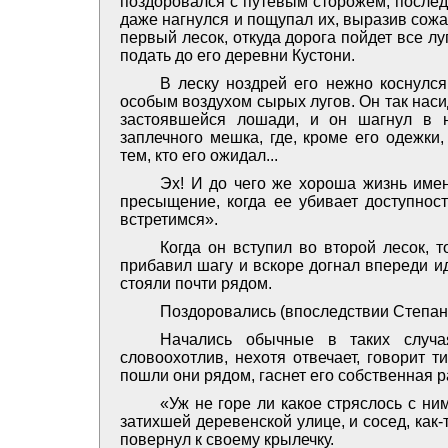
поздоровался с путевым сторожем; послед
даже нагнулся и пощупал их, выразив сожал
первый лесок, откуда дорога пойдет все лу
подать до его деревни Кустони.
В леску ноздрей его нежно коснулс
особым воздухом сырых лугов. Он так насид
застоявшейся лошади, и он шагнул в н
заплечного мешка, где, кроме его одежки
тем, кто его ожидал...
Эх! И до чего же хороша жизнь имен
пресыщение, когда ее убивает доступность
встретимся».
Когда он вступил во второй лесок, 
прибавил шагу и вскоре догнал впереди ид
стояли почти рядом.
Поздоровались (впоследствии Степан 
Начались обычные в таких случа
словоохотлив, нехотя отвечает, говорит т
пошли они рядом, гаснет его собственная р
«Уж не горе ли какое стряслось с н
затихшей деревенской улице, и сосед, как-
повернул к своему крылечку.