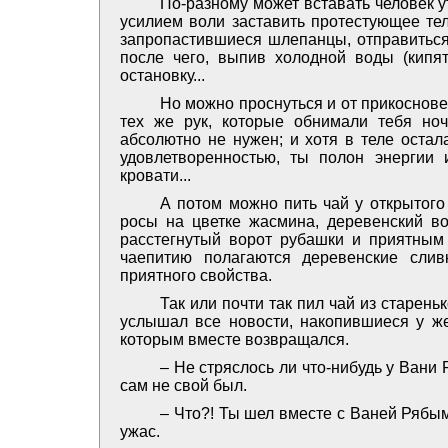
По-разному может вставать человек ут
усилием воли заставить протестующее тело
запропастившиеся шлепанцы, отправиться 
после чего, выпив холодной воды (кипят
остановку...
Но можно проснуться и от прикосновен
тех же рук, которые обнимали тебя ночь
абсолютно не нужен; и хотя в теле остал
удовлетворенностью, ты полон энергии 
кровати...
А потом можно пить чай у открытого 
росы на цветке жасмина, деревенский во
расстегнутый ворот рубашки и приятным 
чаепитию полагаются деревенские слив
приятного свойства.
Так или почти так пил чай из старен
услышал все новости, накопившиеся у же
которым вместе возвращался.
– Не стряслось ли что-нибудь у Вани
сам не свой был.
– Что?! Ты шел вместе с Ваней Рябым
ужас.