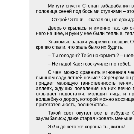
Минуту спустя Степан забарабанил в
половица сеней под босыми ступнями – это
– Открой! Это я! – сказал он, не дожи
Дверь открылась, и именно так, как о
него на шее, и руки у нее были теплые, тепл
Знакомые запахи ударили в ноздри. О
крепко спали, что жаль было их будить.
– Ты голоден? Тебя накормить? – шеп
– Не надо! Как я соскучился по тебе!..
С чем можно сравнить мгновения чел
пышном саду летней ночью? Серебром он р
придает манящую таинственность теням
аллеях, ждущих появления на них вечно м
скрывает недостатки, молодит лица и пр
волшебную дорогу, которой можно восхищать
притягательность, волшебство...
Такой свет окутал все в избушке 
заулыбались; даже старая кровать меньше с
Эх! и до чего же хороша ты, жизнь!