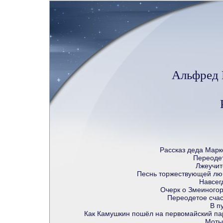
Альфред 
Рассказ деда Марк
Переоде
Лжеучит
Песнь торжествующей лю
Навсег
Очерк о Змеиногор
Переодетое счас
В п
Как Камушкин пошёл на первомайский па
Моты