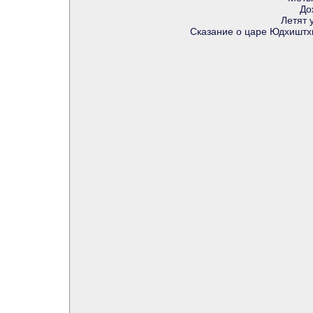
До
Летят 
Сказание о царе Юдхиштх