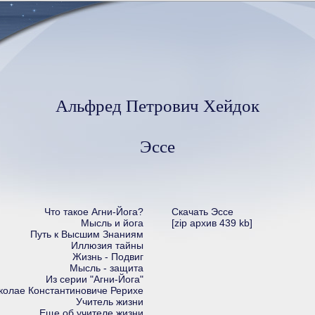
Альфред Петрович Хейдок
Эссе
Что такое Агни-Йога?
Скачать Эссе
Мысль и йога
[zip архив 439 kb]
Путь к Высшим Знаниям
Иллюзия тайны
Жизнь - Подвиг
Мысль - защита
Из серии "Агни-Йога"
колае Константиновиче Рерихе
Учитель жизни
Еще об учителе жизни