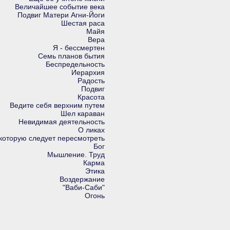
Величайшее событие века
Подвиг Матери Агни-Йоги
Шестая раса
Майя
Вера
Я - бессмертен
Семь планов бытия
Беспредельность
Иерархия
Радость
Подвиг
Красота
Ведите себя верхним путем
Шел караван
Невидимая деятельность
О ликах
которую следует пересмотреть
Бог
Мышление. Труд
Карма
Этика
Воздержание
"Ваби-Саби"
Огонь