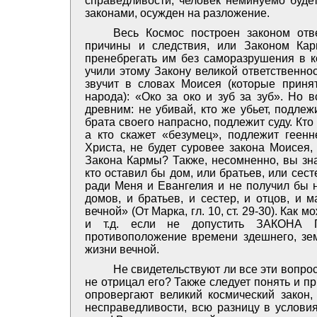
справедливости, человек неминуемо будет
законами, осужден на разложение.
Весь Космос построен законом отв
причины и следствия, или Законом Кар
пренебрегать им без саморазрушения в ко
учили этому Закону великой ответственн
звучит в словах Моисея (которые принят
народа): «Око за око и зуб за зуб». Но 
древним: не убивай, кто же убьет, подлеж
брата своего напрасно, подлежит суду. Кто
а кто скажет «безумец», подлежит геенн
Христа, не будет суровее закона Моисея,
Закона Кармы? Также, несомненно, вы зна
кто оставил бы дом, или братьев, или сесте
ради Меня и Евангелия и не получил бы 
домов, и братьев, и сестер, и отцов, и 
вечной» (От Марка, гл. 10, ст. 29-30). Как
и т.д. если не допустить ЗАКОНА
противоположение времени здешнего, зем
жизни вечной.
Не свидетельствуют ли все эти вопро
не отрицал его? Также следует понять и п
опровергают великий космический закон
несправедливости, всю разницу в условия