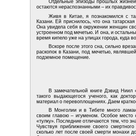
Отдельные эпизоды прошлых жизней 
остаются нераспознанными – их правдивост
Живя в Китае, я познакомился с та
Казани. Ей приснилось, что она татарска
Она увидела себя в окружении женщин сво
устроенном под мечетью. И она, и остальн
время кипело уже на улицах города, куда 
Вскоре после этого сна, сильно вреза
раскопок в Казани, под мечетью, являвше
подземное помещение.
В замечательной книге Дэвид Ниил 
такого выдающегося ученого, как докто
материал о перевоплощениях. Даем кратко
В Монголии и в Тибете много лама
своим главою – игуменом. Особое место 
«тулку». Последние отличаются тем, что знаю
Чувствуя приближение своего смертного 
сколько лет после своей смерти монахи д