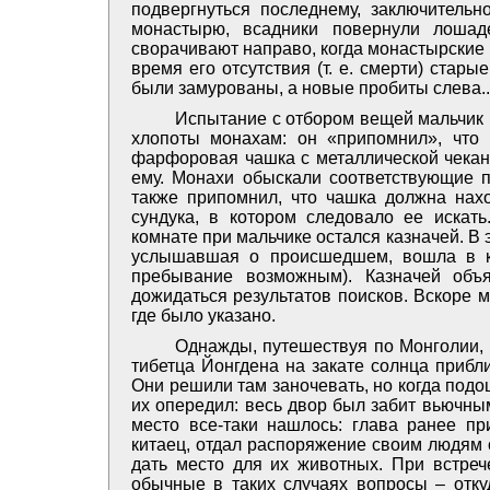
подвергнуться последнему, заключительн
монастырю, всадники повернули лошад
сворачивают направо, когда монастырские 
время его отсутствия (т. е. смерти) стары
были замурованы, а новые пробиты слева..
Испытание с отбором вещей мальчик 
хлопоты монахам: он «припомнил», что
фарфоровая чашка с металлической чеканк
ему. Монахи обыскали соответствующие п
также припомнил, что чашка должна нахо
сундука, в котором следовало ее искат
комнате при мальчике остался казначей. В
услышавшая о происшедшем, вошла в ко
пребывание возможным). Казначей объ
дожидаться результатов поисков. Вскоре 
где было указано.
Однажды, путешествуя по Монголии,
тибетца Йонгдена на закате солнца прибл
Они решили там заночевать, но когда подош
их опередил: весь двор был забит вьючны
место все-таки нашлось: глава ранее п
китаец, отдал распоряжение своим людям 
дать место для их животных. При встре
обычные в таких случаях вопросы – отку