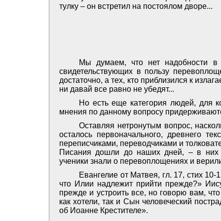
тулку – он встретил на постоялом дворе...
Мы думаем, что нет надобности в
свидетельствующих в пользу перевоплощ
достаточно, а тех, кто приблизился к изла
ни давай ­все равно не убедят...
Но есть еще категория людей, для ко
мнения по данному вопросу придерживаю
Оставляя нетронутым вопрос, наскол
осталось первоначального, древнего те
переписчиками, переводчиками и толковател
Писания дошли до наших дней, – в них 
ученики знали о перевоплощениях и верили
Евангелие от Матвея, гл. 17, стих 10-
что Илии надлежит прийти прежде?» Иису
прежде и устроить все, но говорю вам, что
как хотели, так и Сын человеческий постра
об Иоанне Крестителе».