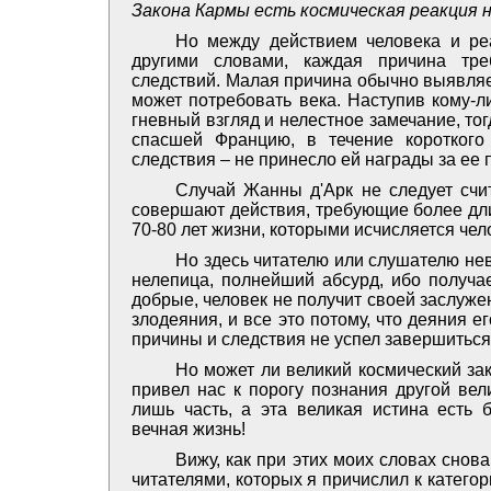
Закона Кармы есть космическая реакция н
Но между действием человека и ре
другими словами, каждая причина тре
следствий. Малая причина обычно выявляет
может потребовать века. Наступив кому-л
гневный взгляд и нелестное замечание, то
спасшей Францию, в течение короткого
следствия – не принесло ей награды за ее 
Случай Жанны д'Арк не следует счи
совершают действия, требующие более дли
70-80 лет жизни, которыми исчисляется чел
Но здесь читателю или слушателю нев
нелепица, полнейший абсурд, ибо получае
добрые, человек не получит своей заслужен
злодеяния, и все это потому, что деяния е
причины и следствия не успел завершиться
Но может ли великий космический зак
привел нас к порогу познания другой вел
лишь часть, а эта великая истина есть 
вечная жизнь!
Вижу, как при этих моих словах снов
читателями, которых я причислил к категор