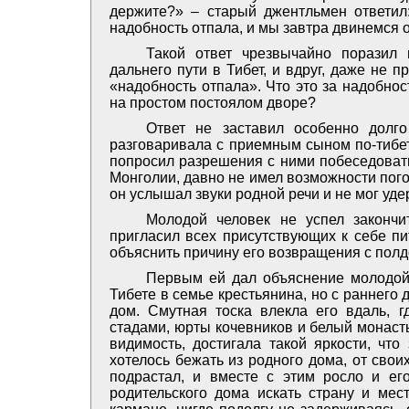
держите?» – старый джентльмен ответил: 
надобность отпала, и мы завтра двинемся 
Такой ответ чрезвычайно поразил 
дальнего пути в Тибет, и вдруг, даже не 
«надобность отпала». Что это за надобно
на простом постоялом дворе?
Ответ не заставил особенно долг
разговаривала с приемным сыном по-тибет
попросил разрешения с ними побеседовать:
Монголии, давно не имел возможности пог
он услышал звуки родной речи и не мог удер
Молодой человек не успел закончи
пригласил всех присутствующих к себе пи
объяснить причину его возвращения с полд
Первым ей дал объяснение молодой 
Тибете в семье крестьянина, но с раннего 
дом. Смутная тоска влекла его вдаль, 
стадами, юрты кочевников и белый монасты
видимость, достигала такой яркости, что
хотелось бежать из родного дома, от свои
подрастал, и вместе с этим росло и ег
родительского дома искать страну и мес