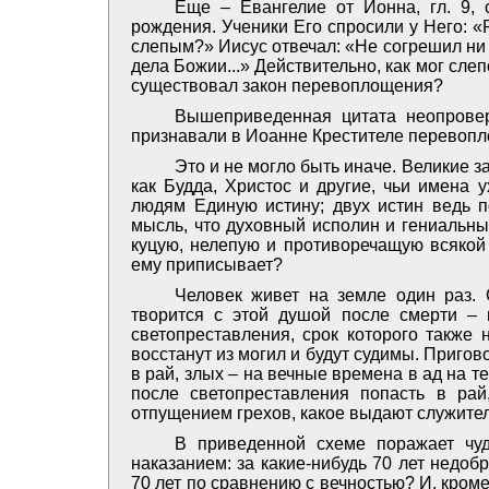
Еще – Евангелие от Ионна, гл. 9, с
рождения. Ученики Его спросили у Него: «Р
слепым?» Иисус отвечал: «Не согрешил ни о
дела Божии...» Действительно, как мог слеп
существовал закон перевоплощения?
Вышеприведенная цитата неопровер
признавали в Иоанне Крестителе перевоп
Это и не могло быть иначе. Великие з
как Будда, Христос и другие, чьи имена 
людям Единую истину; двух истин ведь п
мысль, что духовный исполин и гениальны
куцую, нелепую и противоречащую всякой 
ему приписывает?
Человек живет на земле один раз. 
творится с этой душой после смерти – 
светопреставления, срок которого также 
восстанут из могил и будут судимы. Пригов
в рай, злых – на вечные времена в ад на 
после светопреставления попасть в рай
отпущением грехов, какое выдают служител
В приведенной схеме поражает чу
наказанием: за какие-нибудь 70 лет недобр
70 лет по сравнению с вечностью? И, кроме