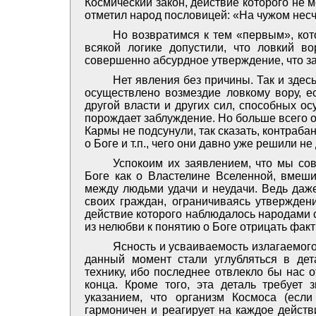
Космический закон, действие которого не м
отметил народ пословицей: «На чужом несч
Но возвратимся к тем «первым», кот
всякой логике допустили, что ловкий в
совершенно абсурдное утверждение, что за
Нет явления без причины. Так и здес
осуществлено возмездие ловкому вору, ес
другой власти и других сил, способных ос
порождает заблуждение. Но больше всего о
Кармы не подсунули, так сказать, контраб
о Боге и т.п., чего они давно уже решили не
Успокоим их заявлением, что мы со
Боге как о Властелине Вселенной, вмеш
между людьми удачи и неудачи. Ведь даж
своих граждан, ограничиваясь утвержден
действие которого наблюдалось народами 
из нелюбви к понятию о Боге отрицать факт
Ясность и усваиваемость излагаемог
данный момент стали углубляться в дет
технику, ибо последнее отвлекло бы нас 
конца. Кроме того, эта деталь требует 
указанием, что организм Космоса (если
гармоничен и реагирует на каждое дейст