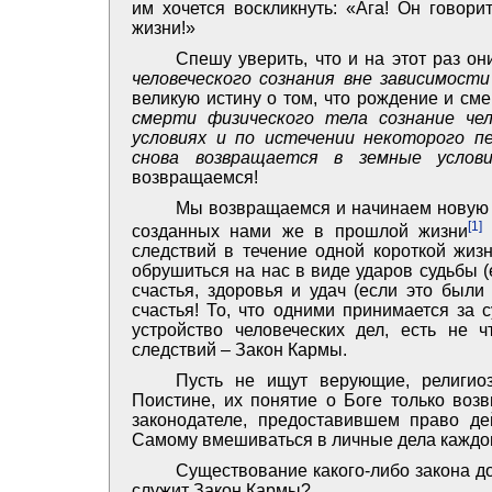
им хочется воскликнуть: «Ага! Он говори
жизни!»
Спешу уверить, что и на этот раз о
человеческого сознания вне зависимост
великую истину о том, что рождение и сме
смерти физического тела сознание че
условиях и по истечении некоторого п
снова возвращается в земные услов
возвращаемся!
Мы возвращаемся и начинаем новую ж
[1]
созданных нами же в прошлой жизни
следствий в течение одной короткой жизн
обрушиться на нас в виде ударов судьбы 
счастья, здоровья и удач (если это были
счастья! То, что одними принимается за 
устройство человеческих дел, есть не 
следствий – Закон Кармы.
Пусть не ищут верующие, религио
Поистине, их понятие о Боге только возв
законодателе, предоставившем право де
Самому вмешиваться в личные дела каждог
Существование какого-либо закона д
служит Закон Кармы?