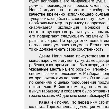
будет воплощена его умирающего душа. П
должны производиться поиски, каковы буд
Новый игумен на его место не избирает
качестве временно исполняющего обязанн
тулку, считающийся на своем посту несме
необходимых мер по розыску новорожденно
снаряжается экспедиция монахов, 
соответствующего возраста в указанном и
его подвергают следующему экзамену. 
разным лицам. Но среди этих вещей им
пользовании умершего игумена. Если в ре
то он должен узнать свою собственность.
Дэвид Ниил лично присутствовала п
монастыре умер игумен-тулку. Замещающий
ребенка, в котором должен был возродить
указанные места на его розыски. Ребенок
своим высоким положением. Разбирая вещи
которая очень ему понравилась. Он полож
по селениям с целью приобретения продук
выпить чаю. Войдя в комнату, он заметил
вынул табакерку и собрался было отправит
грозно сказал: «Отдай мне мою табакерку! К
Казначей понял, что перед ним стои
колени... Торжественная делегация монах