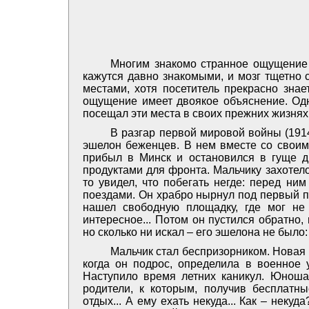
Многим знакомо странное ощущение 
кажутся давно знакомыми, и мозг тщетно 
местами, хотя посетитель прекрасно знае
ощущение имеет двоякое объяснение. Одно
посещал эти места в своих прежних жизнях
В разгар первой мировой войны (1914
эшелон беженцев. В нем вместе со своим
прибыл в Минск и остановился в гуще д
продуктами для фронта. Мальчику захотелос
то увидел, что побегать негде: перед ни
поездами. Он храбро нырнул под первый поез
нашел свободную площадку, где мог не 
интересное... Потом он пустился обратно,
но сколько ни искал – его эшелона не было: 
Мальчик стал беспризорником. Новая 
когда он подрос, определила в военное 
Наступило время летних каникул. Юноша
родители, к которым, получив бесплатн
отдых... А ему ехать некуда... Как – неку