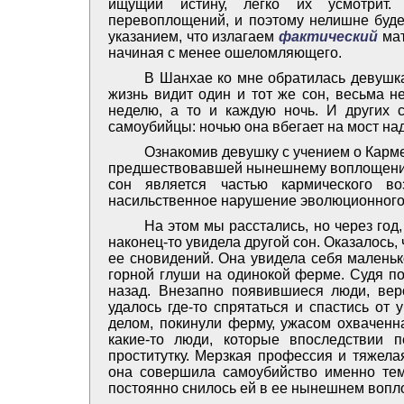
ищущий истину, легко их усмотрит. 
перевоплощений, и поэтому нелишне будет
указанием, что излагаем
фактический
мат
начиная с менее ошеломляющего.
В Шанхае ко мне обратилась девушка
жизнь видит один и тот же сон, весьма 
неделю, а то и каждую ночь. И других 
самоубийцы: ночью она вбегает на мост над
Ознакомив девушку с учением о Карме
предшествовавшей нынешнему воплощению 
сон является частью кармического во
насильственное нарушение эволюционного
На этом мы расстались, но через год,
наконец-то увидела другой сон. Оказалось,
ее сновидений. Она увидела себя маленьк
горной глуши на одинокой ферме. Судя по
назад. Внезапно появившиеся люди, веро
удалось где-то спрятаться и спастись от
делом, покинули ферму, ужасом охваченна
какие-то люди, которые впоследствии п
проститутку. Мерзкая профессия и тяжела
она совершила самоубийство именно тем
постоянно снилось ей в ее нынешнем вопл