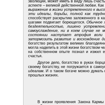
эволюции, может иметь в виду лишь счаст
аспекте – великой действенной любви. Как
выражение в жизни устремленного к высо
эти идеалы, борьбы, полной как трудн
способствует раскрытию заложенного в ка
шагами подвигает борющегося.
Обычное 
бездеятельностью, лишено устремлен
самоуслаждение, ни в коем случае не 
состоянии наступает атрофия воли и
затормозить развитие и восхождение да
богатство результатом великих благодеян
могла наделить в этой жизни богатством че
на собственном опыте познал и изжил 
счастья.
Другое дело, богатство в руках бор
своему богатству, не погружается в само
идеалам
. И о таком богаче можно думать
прошлых жизнях.
В жизни проявления Закона Кармы 