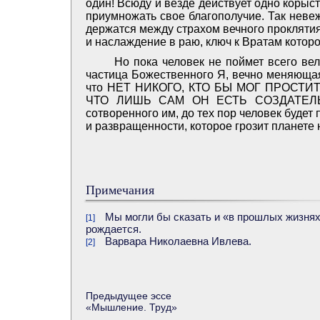
один! Всюду и везде действует одно корыс
приумножать свое благополучие. Так неве
держатся между страхом вечного проклятия
и наслаждение в раю, ключ к Вратам котор
Но пока человек не поймет всего ве
частица Божественного Я, вечно меняющая
что НЕТ НИКОГО, КТО БЫ МОГ ПРОСТИ
ЧТО ЛИШЬ САМ ОН ЕСТЬ СОЗДАТЕЛЬ 
сотворенного им, до тех пор человек будет
и развращенности, которое грозит планете
Примечания
Мы могли бы сказать и «в прошлых жизнях»
[1]
рождается.
Варвара Николаевна Ивлева.
[2]
Предыдущее эссе
«
Мышление. Труд
»