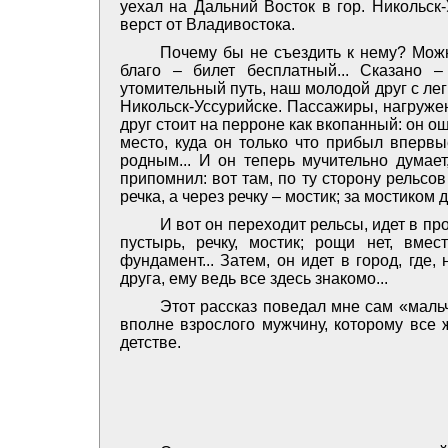
уехал на Дальний Восток в гор. Никольск
верст от Владивостока.
Почему бы не съездить к нему? Можн
благо – билет бесплатный... Сказано 
утомительный путь, наш молодой друг с лег
Никольск-Уссурийске. Пассажиры, нагруже
друг стоит на перроне как вкопанный: он о
место, куда он только что прибыл впервы
родным... И он теперь мучительно думает
припомнил: вот там, по ту сторону рельсо
речка, а через речку – мостик; за мостиком
И вот он переходит рельсы, идет в пр
пустырь, речку, мостик; рощи нет, вме
фундамент... Затем, он идет в город, где
друга, ему ведь все здесь знакомо...
Этот рассказ поведал мне сам «маль
вполне взрослого мужчину, которому все 
детстве.