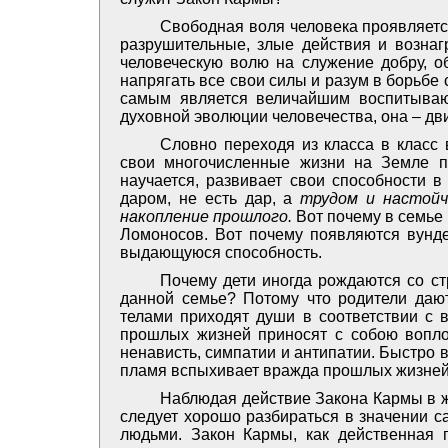
Свободная воля человека проявляется
разрушительные, злые действия и возна
человеческую волю на служение добру, о
напрягать все свои силы и разум в борьбе 
самым является величайшим воспитываю
духовной эволюции человечества, она – дв
Словно переходя из класса в класс
свои многочисленные жизни на Земле п
научается, развивает свои способности в
даром, не есть дар, а
трудом и настойч
накопление прошлого.
Вот почему в семье 
Ломоносов. Вот почему появляются вунде
выдающуюся способность.
Почему дети иногда рождаются со с
данной семье? Потому что родители даю
телами приходят души в соответствии с 
прошлых жизней приносят с собою вопл
ненависть, симпатии и антипатии. Быстро 
пламя вспыхивает вражда прошлых жизней
Наблюдая действие Закона Кармы в жи
следует хорошо разбираться в значении с
людьми. Закон Кармы, как действенная 