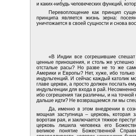
и каких-нибудь человеческих функций, кото
Перевоплощение как принцип сущес
принципа является жизнь зерна: посея
уничтожается в своей сущности и снова вос
«В Индии все согрешившие спешат 
ценные приношения, и столь же успешно 
отсталые расы? Но разве не то же сам
Америки и Европы? Нет, хуже, ибо только
индульгенций. И сейчас каждый католик м
главе церкви, а просто должен послать е
индульгенции для входа в рай. Несомненно
ибо согрешения так различны, и на точной
дальше идти? Не возвращаемся ли мы спе
Да, именно в этом внедрении в созн
мощная заступница – церковь, которая з
воротам рая, и заключается тяжкое прес
церковь лишила человека его Божеств
великое понятие Божественной Справе