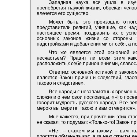
Западная наука вся ушла в изуч
пренебрегая наукой жизни, обрекая челов
влечется его существо.
Может быть, это произошло оттого
представители религий, учившие, как над
настоящее время, поздравить их с успе
основных законов жизни со стороны п
надстройками и добавлениями от себя, а п
Что же является этой основной ис
несчастьем? Правит ли всем этим как
расположить к себе приношениями, славос
Ответим: основной истиной и законо
является Закон причин и следствий, глас
таково и следствие».
Все народы с незапамятных времен н
сложили о нем свои пословицы. «Что посееш
говорит мудрость русского народа. Все ре
мерою вы мерите, такою и вам отмерится».
Мне кажется, при прочтении этих стр
не сказал, то подумал: «Только-то! Закон п
«Нет, – скажем мы такому, – вам то
простота обманула вас, а за нею скрыты в