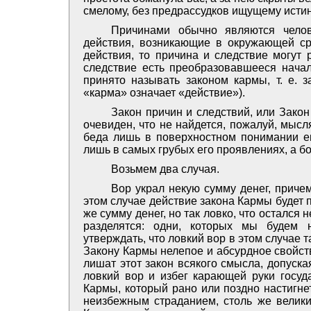
смелому, без предрассудков ищущему истин
Причинами обычно являются челове
действия, возникающие в окружающей ср
действия, то причина и следствие могут 
следствие есть преобразовавшееся начал
принято называть законом кармы, т. е. з
«карма» означает «действие»).
Закон причин и следствий, или Закон
очевиден, что не найдется, пожалуй, мысл
беда лишь в поверхностном понимании ег
лишь в самых грубых его проявлениях, а б
Возьмем два случая.
Вор украл некую сумму денег, приче
этом случае действие закона Кармы будет 
же сумму денег, но так ловко, что осталс
разделятся: одни, которых мы будем 
утверждать, что ловкий вор в этом случае 
Закону Кармы нелепое и абсурдное свойство
лишат этот закон всякого смысла, допуская
ловкий вор и избег карающей руки госуда
Кармы, который рано или поздно настигнет
неизбежным страданием, столь же велики