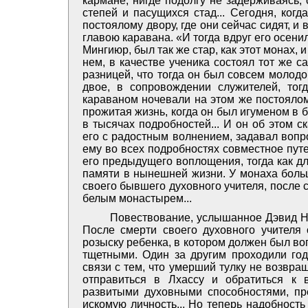
кармане, нигде подолгу не задерживаясь,
степей и пасущихся стад... Сегодня, когд
постоялому двору, где они сейчас сидят, и
главою каравана. «И тогда вдруг его осенил
Мингиюр, был так же стар, как этот монах, 
нем, в качестве ученика состоял тот же с
разницей, что тогда он был совсем молодой
двое, в сопровождении служителей, то
караваном ночевали на этом же постоялом
прожитая жизнь, когда он был игуменом в
в тысячах подробностей... И он об этом 
его с радостным волнением, задавал вопр
ему во всех подробностях совместное пут
его предыдущего воплощения, тогда как д
памяти в нынешней жизни. У монаха боль
своего бывшего духовного учителя, после с
белым монастырем...
Повествование, услышанное Дэвид Ни
После смерти своего духовного учителя 
розыску ребенка, в котором должен был во
тщетными. Один за другим проходили год
связи с тем, что умерший тулку не возвр
отправиться в Лхассу и обратиться к
развитыми духовными способностями, пр
искомую личность... Но теперь надобност